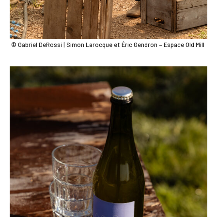
© Gabriel DeRossi | Simon Larocque et Éric Gendron – Espace Old Mill