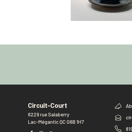
Circuit-Court
Ab
6229 rue Salaberry
ci
Lac-Mégantic QC G6B 1H7
81