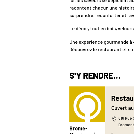
Ici, les saveurs se déploient 
racontent chacun une histoire
surprendre, réconforter et rav
Le décor, tout en bois, velour
Une expérience gourmande à d
Découvrez le restaurant et sa 
S'Y RENDRE…
Restau
Ouvert au
616 Rue 
Bromon
Brome-