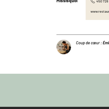
Missisquoi
450 726
www.restau
Coup de cœur :
Émi