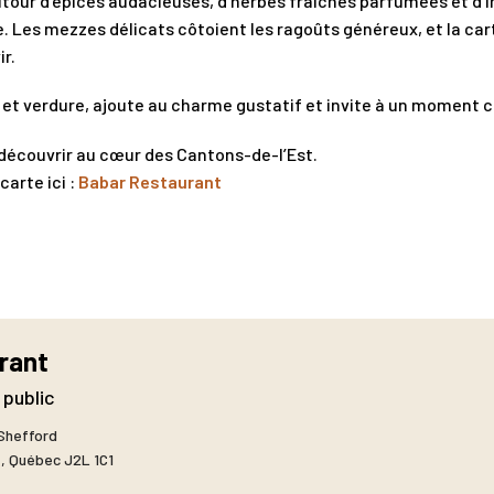
autour d’épices audacieuses, d’herbes fraîches parfumées et d’i
. Les mezzes délicats côtoient les ragoûts généreux, et la ca
ir.
s et verdure, ajoute au charme gustatif et invite à un moment co
écouvrir au cœur des Cantons-de-l’Est.
carte ici :
Babar Restaurant
rant
 public
Shefford
t
,
Québec
J2L 1C1