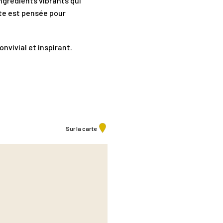
ngrédients vibrants qui
rte est pensée pour
nvivial et inspirant.
Sur la carte